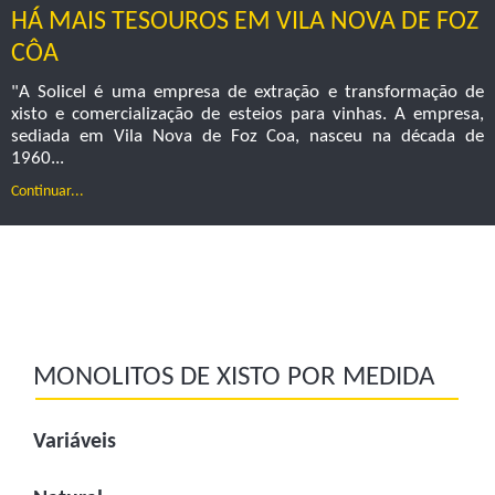
HÁ MAIS TESOUROS EM VILA NOVA DE FOZ
CÔA
"A Solicel é uma empresa de extração e transformação de
xisto e comercialização de esteios para vinhas. A empresa,
sediada em Vila Nova de Foz Coa, nasceu na década de
1960...
Continuar...
MONOLITOS DE XISTO POR MEDIDA
Variáveis