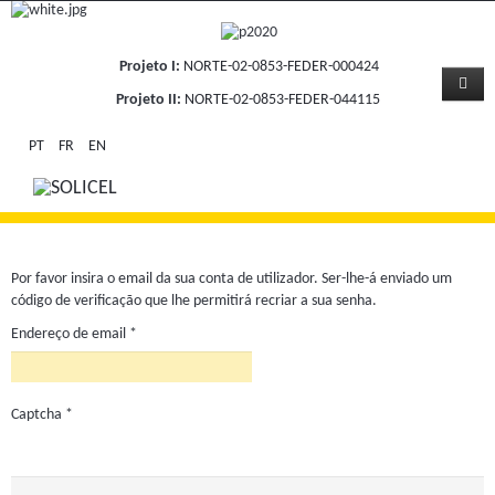
Projeto I:
NORTE-02-0853-FEDER-000424
Projeto II:
NORTE-02-0853-FEDER-044115
PT
FR
EN
Por favor insira o email da sua conta de utilizador. Ser-lhe-á enviado um
código de verificação que lhe permitirá recriar a sua senha.
Endereço de email
*
Captcha
*